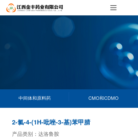
中间体和原料药
CMO和CDMO
2-氯-4-(1H-吡唑-3-基)苯甲腈
产品类别：达洛鲁胺