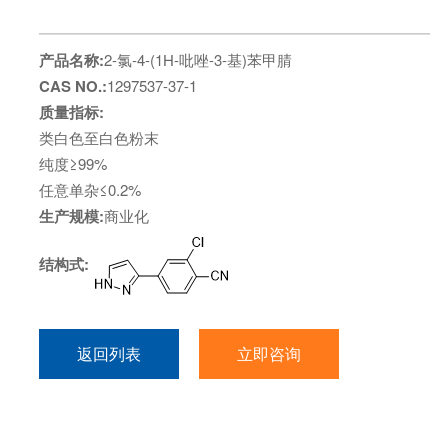
产品名称:
2-氯-4-(1H-吡唑-3-基)苯甲腈
CAS NO.:
1297537-37-1
质量指标:
类白色至白色粉末
纯度≥99%
任意单杂≤0.2%
生产规模:
商业化
结构式:
返回列表
立即咨询